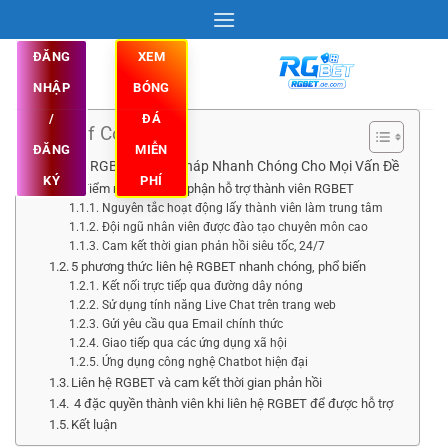
Bỏ
qua
×
ĐĂNG
XEM
nội
dung
NHẬP
BÓNG
/
ĐÁ
Table of Contents
RGBET
ĐĂNG
MIỄN
Liên Hệ RGBET – Giải Pháp Nhanh Chóng Cho Mọi Vấn Đề
KÝ
PHÍ
3 điểm nổi bật về bộ phận hỗ trợ thành viên RGBET
Nguyên tắc hoạt động lấy thành viên làm trung tâm
Đội ngũ nhân viên được đào tạo chuyên môn cao
Cam kết thời gian phản hồi siêu tốc, 24/7
5 phương thức liên hệ RGBET nhanh chóng, phổ biến
Kết nối trực tiếp qua đường dây nóng
Sử dụng tính năng Live Chat trên trang web
Gửi yêu cầu qua Email chính thức
Giao tiếp qua các ứng dụng xã hội
Ứng dụng công nghệ Chatbot hiện đại
Liên hệ RGBET và cam kết thời gian phản hồi
4 đặc quyền thành viên khi liên hệ RGBET để được hỗ trợ
Kết luận