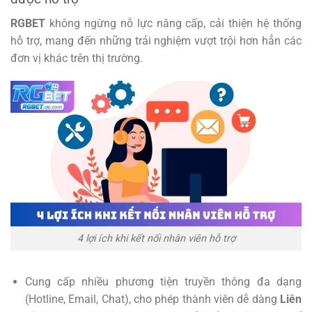
RGBET
không ngừng nỗ lực nâng cấp, cải thiện hệ thống
hỗ trợ, mang đến những trải nghiệm vượt trội hơn hẳn các
đơn vị khác trên thị trường.
4 lợi ích khi kết nối nhân viên hỗ trợ
Cung cấp nhiều phương tiện truyền thông đa dạng
(Hotline, Email, Chat), cho phép thành viên dễ dàng
Liên