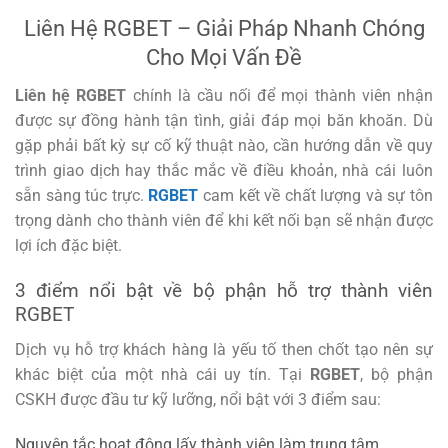
Liên Hệ RGBET – Giải Pháp Nhanh Chóng
Cho Mọi Vấn Đề
Liên hệ RGBET
chính là cầu nối để mọi thành viên nhận
được sự đồng hành tận tình, giải đáp mọi băn khoăn. Dù
gặp phải bất kỳ sự cố kỹ thuật nào, cần hướng dẫn về quy
trình giao dịch hay thắc mắc về điều khoản, nhà cái luôn
sẵn sàng túc trực.
RGBET
cam kết về chất lượng và sự tôn
trọng dành cho thành viên để khi kết nối bạn sẽ nhận được
lợi ích đặc biệt.
3 điểm nổi bật về bộ phận hỗ trợ thành viên
RGBET
Dịch vụ hỗ trợ khách hàng là yếu tố then chốt tạo nên sự
khác biệt của một nhà cái uy tín. Tại
RGBET
, bộ phận
CSKH được đầu tư kỹ lưỡng, nổi bật với 3 điểm sau:
Nguyên tắc hoạt động lấy thành viên làm trung tâm