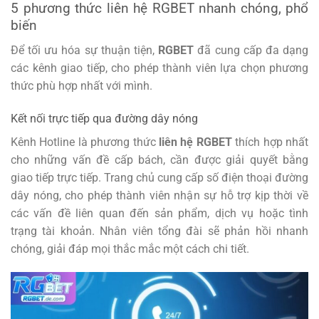
5 phương thức liên hệ RGBET nhanh chóng, phổ
biến
Để tối ưu hóa sự thuận tiện,
RGBET
đã cung cấp đa dạng
các kênh giao tiếp, cho phép thành viên lựa chọn phương
thức phù hợp nhất với mình.
Kết nối trực tiếp qua đường dây nóng
Kênh Hotline là phương thức
liên hệ RGBET
thích hợp nhất
cho những vấn đề cấp bách, cần được giải quyết bằng
giao tiếp trực tiếp. Trang chủ cung cấp số điện thoại đường
dây nóng, cho phép thành viên nhận sự hỗ trợ kịp thời về
các vấn đề liên quan đến sản phẩm, dịch vụ hoặc tình
trạng tài khoản. Nhân viên tổng đài sẽ phản hồi nhanh
chóng, giải đáp mọi thắc mắc một cách chi tiết.