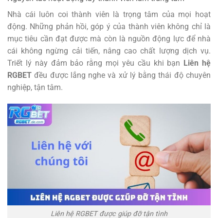
Nhà cái luôn coi thành viên là trọng tâm của mọi hoạt
động. Những phản hồi, góp ý của thành viên không chỉ là
mục tiêu cần đạt được mà còn là nguồn động lực để nhà
cái không ngừng cải tiến, nâng cao chất lượng dịch vụ.
Triết lý này đảm bảo rằng mọi yêu cầu khi bạn
Liên hệ
RGBET
đều được lắng nghe và xử lý bằng thái độ chuyên
nghiệp, tận tâm.
Liên hệ RGBET được giúp đỡ tận tình