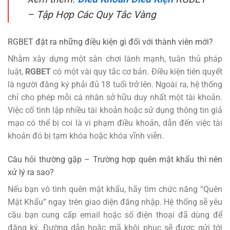
– Tập Hợp Các Quy Tắc Vàng
RGBET đặt ra những điều kiện gì đối với thành viên mới?
Nhằm xây dựng một sân chơi lành mạnh, tuân thủ pháp
luật,
RGBET
có một vài quy tắc cơ bản. Điều kiện tiên quyết
là người đăng ký phải đủ 18 tuổi trở lên. Ngoài ra, hệ thống
chỉ cho phép mỗi cá nhân sở hữu duy nhất một tài khoản.
Việc cố tình lập nhiều tài khoản hoặc sử dụng thông tin giả
mạo có thể bị coi là vi phạm điều khoản, dẫn đến việc tài
khoản đó bị tạm khóa hoặc khóa vĩnh viễn.
Câu hỏi thường gặp – Trường hợp quên mật khẩu thì nên
xử lý ra sao?
Nếu bạn vô tình quên mật khẩu, hãy tìm chức năng “Quên
Mật Khẩu” ngay trên giao diện đăng nhập. Hệ thống sẽ yêu
cầu bạn cung cấp email hoặc số điện thoại đã dùng để
đăng ký. Đường dẫn hoặc mã khôi phục sẽ được gửi tới