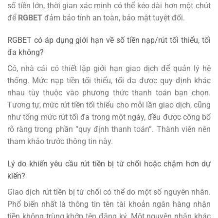
số tiền lớn, thời gian xác minh có thể kéo dài hơn một chút
để
RGBET
đảm bảo tính an toàn, bảo mật tuyệt đối.
RGBET có áp dụng giới hạn về số tiền nạp/rút tối thiểu, tối
đa không?
Có, nhà cái có thiết lập giới hạn giao dịch để quản lý hệ
thống. Mức nạp tiền tối thiểu, tối đa được quy định khác
nhau tùy thuộc vào phương thức thanh toán bạn chọn.
Tương tự, mức rút tiền tối thiểu cho mỗi lần giao dịch, cũng
như tổng mức rút tối đa trong một ngày, đều được công bố
rõ ràng trong phần “quy định thanh toán”. Thành viên nên
tham khảo trước thông tin này.
Lý do khiến yêu cầu rút tiền bị từ chối hoặc chậm hơn dự
kiến?
Giao dịch rút tiền bị từ chối có thể do một số nguyên nhân.
Phổ biến nhất là thông tin tên tài khoản ngân hàng nhận
tiền không trùng khớp tên đăng ký. Một nguyên nhân khác