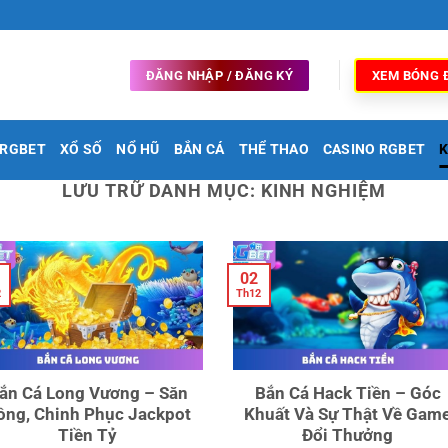
ĐĂNG NHẬP / ĐĂNG KÝ
XEM BÓNG Đ
 RGBET
XỔ SỐ
NỔ HŨ
BẮN CÁ
THỂ THAO
CASINO RGBET
K
LƯU TRỮ DANH MỤC:
KINH NGHIỆM
02
2
Th12
ắn Cá Long Vương – Săn
Bắn Cá Hack Tiền – Góc
ồng, Chinh Phục Jackpot
Khuất Và Sự Thật Về Gam
Tiền Tỷ
Đổi Thưởng