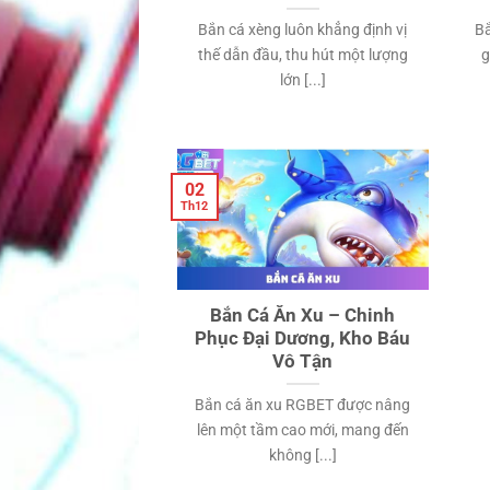
Bắn cá xèng luôn khẳng định vị
Bắ
thế dẫn đầu, thu hút một lượng
g
lớn [...]
02
Th12
Bắn Cá Ăn Xu – Chinh
Phục Đại Dương, Kho Báu
Vô Tận
Bắn cá ăn xu RGBET được nâng
lên một tầm cao mới, mang đến
không [...]